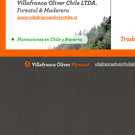
www.villafrancaoliverchile.cl
villafrancaoliver@villa